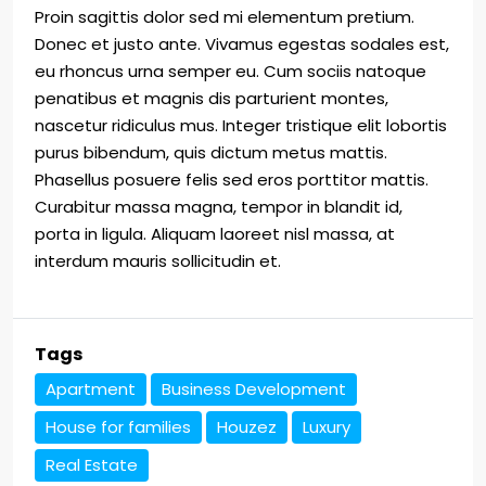
Proin sagittis dolor sed mi elementum pretium.
Donec et justo ante. Vivamus egestas sodales est,
eu rhoncus urna semper eu. Cum sociis natoque
penatibus et magnis dis parturient montes,
nascetur ridiculus mus. Integer tristique elit lobortis
purus bibendum, quis dictum metus mattis.
Phasellus posuere felis sed eros porttitor mattis.
Curabitur massa magna, tempor in blandit id,
porta in ligula. Aliquam laoreet nisl massa, at
interdum mauris sollicitudin et.
Tags
Apartment
Business Development
House for families
Houzez
Luxury
Real Estate