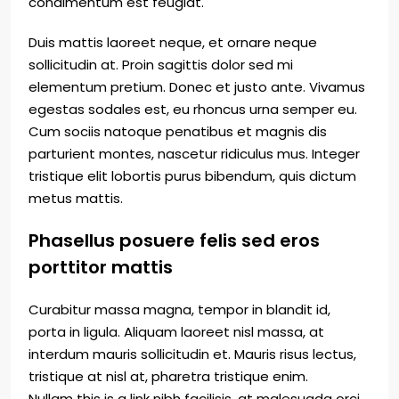
condimentum est feugiat.
Duis mattis laoreet neque, et ornare neque
sollicitudin at. Proin sagittis dolor sed mi
elementum pretium. Donec et justo ante. Vivamus
egestas sodales est, eu rhoncus urna semper eu.
Cum sociis natoque penatibus et magnis dis
parturient montes, nascetur ridiculus mus. Integer
tristique elit lobortis purus bibendum, quis dictum
metus mattis.
Phasellus posuere felis sed eros
porttitor mattis
Curabitur massa magna, tempor in blandit id,
porta in ligula. Aliquam laoreet nisl massa, at
interdum mauris sollicitudin et. Mauris risus lectus,
tristique at nisl at, pharetra tristique enim.
Nullam this is a link nibh facilisis, at malesuada orci