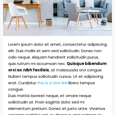
Lorem ipsum dolor sit amet, consectetur adipiscing
elit. Duis mollis et sem sed sollicitudin. Donec non
odio neque. Aliquam hendrerit sollicitudin purus,
quis rutrum mi accumsan nec.
Quisque bibendum
orci ac nibh facilisis
, at malesuada orci congue.
Nullam tempus sollicitudin cursus. Ut et adipiscing
erat. Curabitur
this is a text link
libero tempus
congue.
Duis mattis laoreet neque, et ornare neque
sollicitudin at. Proin sagittis dolor sed mi
elementum pretium. Donec et justo ante. Vivamus
egestas sodales est, eu rhoncus urna semper eu.