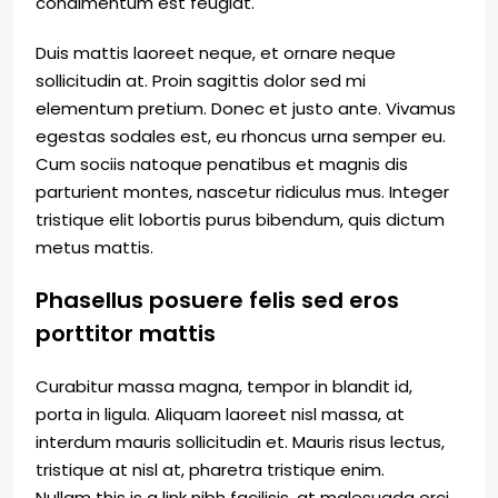
condimentum est feugiat.
Duis mattis laoreet neque, et ornare neque
sollicitudin at. Proin sagittis dolor sed mi
elementum pretium. Donec et justo ante. Vivamus
egestas sodales est, eu rhoncus urna semper eu.
Cum sociis natoque penatibus et magnis dis
parturient montes, nascetur ridiculus mus. Integer
tristique elit lobortis purus bibendum, quis dictum
metus mattis.
Phasellus posuere felis sed eros
porttitor mattis
Curabitur massa magna, tempor in blandit id,
porta in ligula. Aliquam laoreet nisl massa, at
interdum mauris sollicitudin et. Mauris risus lectus,
tristique at nisl at, pharetra tristique enim.
Nullam this is a link nibh facilisis, at malesuada orci