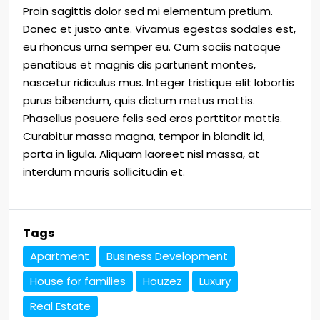
Proin sagittis dolor sed mi elementum pretium.
Donec et justo ante. Vivamus egestas sodales est,
eu rhoncus urna semper eu. Cum sociis natoque
penatibus et magnis dis parturient montes,
nascetur ridiculus mus. Integer tristique elit lobortis
purus bibendum, quis dictum metus mattis.
Phasellus posuere felis sed eros porttitor mattis.
Curabitur massa magna, tempor in blandit id,
porta in ligula. Aliquam laoreet nisl massa, at
interdum mauris sollicitudin et.
Tags
Apartment
Business Development
House for families
Houzez
Luxury
Real Estate