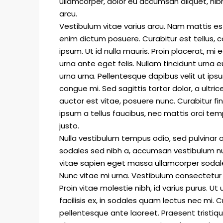
ullamcorper, dolor eu accumsan aliquet, nibh 
arcu.
Vestibulum vitae varius arcu. Nam mattis est 
enim dictum posuere. Curabitur est tellus, c
ipsum. Ut id nulla mauris. Proin placerat, mi 
$876,000
urna ante eget felis. Nullam tincidunt urna e
$7,600
/sq ft
urna urna. Pellentesque dapibus velit ut ip
congue mi. Sed sagittis tortor dolor, a ultr
Design apartment
auctor est vitae, posuere nunc. Curabitur f
New York
ipsum a tellus faucibus, nec mattis orci tempus
justo.
3
2
1
2560
APARTMENT
Nulla vestibulum tempus odio, sed pulvinar o
sodales sed nibh a, accumsan vestibulum null
vitae sapien eget massa ullamcorper sodales
Nunc vitae mi urna. Vestibulum consectetur 
Proin vitae molestie nibh, id varius purus. Ut
facilisis ex, in sodales quam lectus nec mi. 
pellentesque ante laoreet. Praesent tristiqu