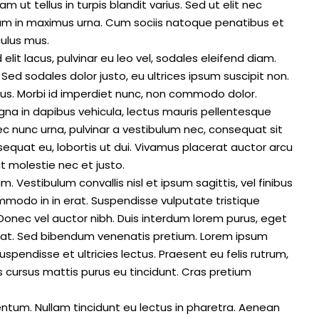
lam ut tellus in turpis blandit varius. Sed ut elit nec
tiam in maximus urna. Cum sociis natoque penatibus et
culus mus.
elit lacus, pulvinar eu leo vel, sodales eleifend diam.
r. Sed sodales dolor justo, eu ultrices ipsum suscipit non.
ibus. Morbi id imperdiet nunc, non commodo dolor.
gna in dapibus vehicula, lectus mauris pellentesque
c nunc urna, pulvinar a vestibulum nec, consequat sit
equat eu, lobortis ut dui. Vivamus placerat auctor arcu
at molestie nec et justo.
 Vestibulum convallis nisl et ipsum sagittis, vel finibus
mmodo in in erat. Suspendisse vulputate tristique
Donec vel auctor nibh. Duis interdum lorem purus, eget
tpat. Sed bibendum venenatis pretium. Lorem ipsum
uspendisse et ultricies lectus. Praesent eu felis rutrum,
 cursus mattis purus eu tincidunt. Cras pretium
entum. Nullam tincidunt eu lectus in pharetra. Aenean