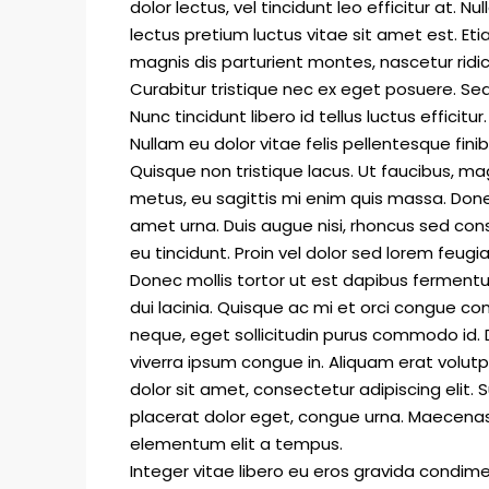
dolor lectus, vel tincidunt leo efficitur at. Nul
lectus pretium luctus vitae sit amet est. E
magnis dis parturient montes, nascetur ridi
Curabitur tristique nec ex eget posuere. Sed 
Nunc tincidunt libero id tellus luctus efficitu
Nullam eu dolor vitae felis pellentesque fin
Quisque non tristique lacus. Ut faucibus, ma
metus, eu sagittis mi enim quis massa. Done
amet urna. Duis augue nisi, rhoncus sed cons
eu tincidunt. Proin vel dolor sed lorem feugi
Donec mollis tortor ut est dapibus fermentum.
dui lacinia. Quisque ac mi et orci congue co
neque, eget sollicitudin purus commodo id. 
viverra ipsum congue in. Aliquam erat volu
dolor sit amet, consectetur adipiscing elit. S
placerat dolor eget, congue urna. Maecenas
elementum elit a tempus.
Integer vitae libero eu eros gravida condim