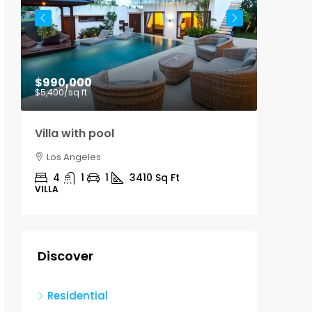
$990,000
$9,00
$5,400
/sq ft
Villa with pool
Office
Los Angeles
Los A
4
1
1
3410
Sq Ft
3100
VILLA
OFFICE
Discover
Residential