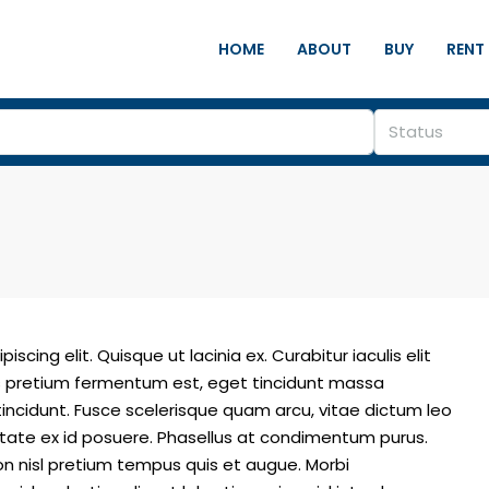
HOME
ABOUT
BUY
RENT
Status
cing elit. Quisque ut lacinia ex. Curabitur iaculis elit
Mauris pretium fermentum est, eget tincidunt massa
incidunt. Fusce scelerisque quam arcu, vitae dictum leo
ate ex id posuere. Phasellus at condimentum purus.
n nisl pretium tempus quis et augue. Morbi