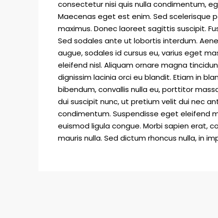
consectetur nisi quis nulla condimentum, ege
Maecenas eget est enim. Sed scelerisque pos
maximus. Donec laoreet sagittis suscipit. Fus
Sed sodales ante ut lobortis interdum. Aen
augue, sodales id cursus eu, varius eget massa
eleifend nisl. Aliquam ornare magna tincidu
dignissim lacinia orci eu blandit. Etiam in blan
bibendum, convallis nulla eu, porttitor mass
dui suscipit nunc, ut pretium velit dui nec 
condimentum. Suspendisse eget eleifend mas
euismod ligula congue. Morbi sapien erat, co
mauris nulla. Sed dictum rhoncus nulla, in i