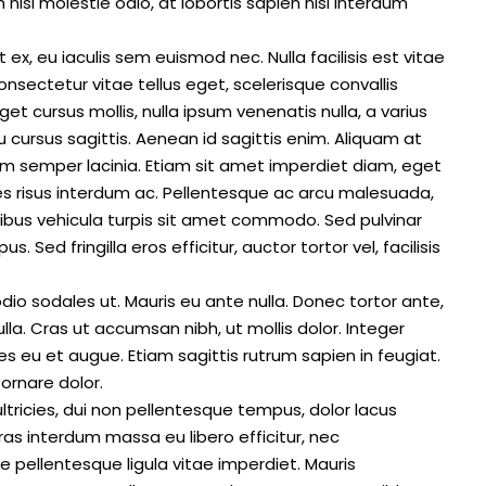
nisl molestie odio, at lobortis sapien nisl interdum
ex, eu iaculis sem euismod nec. Nulla facilisis est vitae
onsectetur vitae tellus eget, scelerisque convallis
eget cursus mollis, nulla ipsum venenatis nulla, a varius
u cursus sagittis. Aenean id sagittis enim. Aliquam at
$1,900
/mo
sum semper lacinia. Etiam sit amet imperdiet diam, eget
ices risus interdum ac. Pellentesque ac arcu malesuada,
Modern office space
inibus vehicula turpis sit amet commodo. Sed pulvinar
Los Angeles
. Sed fringilla eros efficitur, auctor tortor vel, facilisis
Sq Ft
1900
Sq Ft
OFFICE
dio sodales ut. Mauris eu ante nulla. Donec tortor ante,
a. Cras ut accumsan nibh, ut mollis dolor. Integer
 eu et augue. Etiam sagittis rutrum sapien in feugiat.
ornare dolor.
 ultricies, dui non pellentesque tempus, dolor lacus
Cras interdum massa eu libero efficitur, nec
e pellentesque ligula vitae imperdiet. Mauris