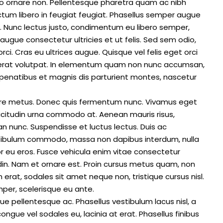
o ornare non. Pellentesque pharetra quam ac nibh
 dictum libero in feugiat feugiat. Phasellus semper augue
or. Nunc lectus justo, condimentum eu libero semper,
augue consectetur ultricies et ut felis. Sed sem odio,
i. Cras eu ultrices augue. Quisque vel felis eget orci
m erat volutpat. In elementum quam non nunc accumsan,
 penatibus et magnis dis parturient montes, nascetur
rnare metus. Donec quis fermentum nunc. Vivamus eget
icitudin urna commodo at. Aenean mauris risus,
 nunc. Suspendisse et luctus lectus. Duis ac
tibulum commodo, massa non dapibus interdum, nulla
r eu eros. Fusce vehicula enim vitae consectetur
tudin. Nam et ornare est. Proin cursus metus quam, non
erat, sodales sit amet neque non, tristique cursus nisl.
per, scelerisque eu ante.
ue pellentesque ac. Phasellus vestibulum lacus nisl, a
ngue vel sodales eu, lacinia at erat. Phasellus finibus