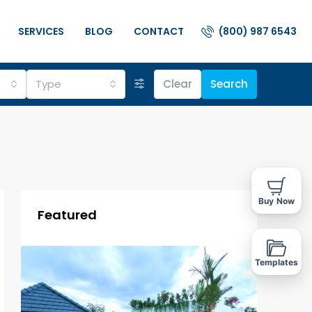
(800) 987 6543
SERVICES
BLOG
CONTACT
Type
Clear
Search
Buy Now
Featured
Templates