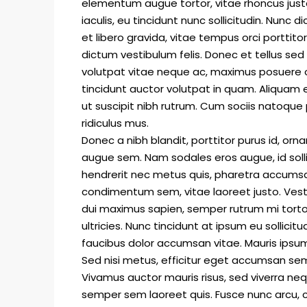
elementum augue tortor, vitae rhoncus just
iaculis, eu tincidunt nunc sollicitudin. Nunc
et libero gravida, vitae tempus orci porttit
dictum vestibulum felis. Donec et tellus sed 
volutpat vitae neque ac, maximus posuere orc
tincidunt auctor volutpat in quam. Aliqua
ut suscipit nibh rutrum. Cum sociis natoque
ridiculus mus.
Donec a nibh blandit, porttitor purus id, o
augue sem. Nam sodales eros augue, id soll
hendrerit nec metus quis, pharetra accumsan
condimentum sem, vitae laoreet justo. Ves
dui maximus sapien, semper rutrum mi torto
ultricies. Nunc tincidunt at ipsum eu sollici
faucibus dolor accumsan vitae. Mauris ipsum 
Sed nisi metus, efficitur eget accumsan sem
Vivamus auctor mauris risus, sed viverra neq
semper sem laoreet quis. Fusce nunc arcu, co